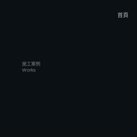
跳
至
首頁
主
要
內
容
施工案例
Works